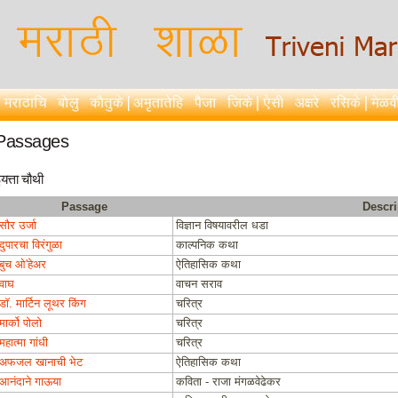
Passages
यत्ता चौथी
Passage
Descri
सौर उर्जा
विज्ञान विषयावरील धडा
दुपारचा विरंगुळा
काल्पनिक कथा
बुच ओ'हेअर
ऐतिहासिक कथा
वाघ
वाचन सराव
डॉ. मार्टिन लूथर किंग
चरित्र
मार्को पोलो
चरित्र
महात्मा गांधी
चरित्र
अफजल खानाची भेट
ऐतिहासिक कथा
आनंदाने गाऊया
कविता - राजा मंगळवेढेकर