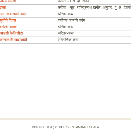
उघड पावसा
कविता - श्री. बा. रानडे
इच्छा
कविता - मूळ: रवीन्द्रनाथ टागोर, अनुवाद: पु. ल. देशपां
मला शाबासकी नको
चरित्र-कथा
सुगीचे दिवस
शेतीच्या कामांचे वर्णन
वाफेची शक्ती
चरित्र-कथा
धाडसी फेलिसीटा
चरित्र-कथा
कोणासाठी बाळासाठी
ऐतिहासिक कथा
COPYRIGHT (C) 2013
TRIVENI MARATHI SHALA