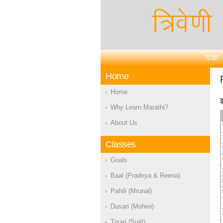
Home
Home
इ
Why Learn Marathi?
About Us
Classes
Goals
Baal (Pradnya & Reena)
Pahili (Mrunal)
Dusari (Mohini)
Tisari (Sujit)