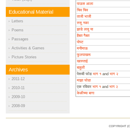
पाऊस आला
चिव चिव
Educational Material
ताजी भाजी
Letters
रुसू नका
झाडे लावू या
Poems
हैबत गैबत
Passages
पोपट
Activities & Games
मनीमाऊ
फुलपाखरू
Picture Stories
खारुताई
बाहुली
Archives
पेरूची फोड
भाग १
and
भाग २
2011-12
माझा घोडा
एक रविवार
भाग १
and
भाग २
2010-11
केळीच्या बागा
2009-10
2008-09
COPYRIGHT (C