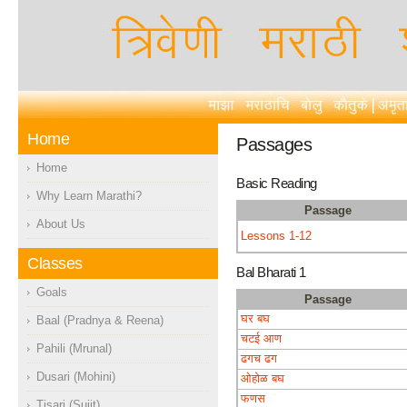
Home
Passages
Home
Basic Reading
Why Learn Marathi?
Passage
About Us
Lessons 1-12
Classes
Bal Bharati 1
Goals
Passage
घर बघ
Baal (Pradnya & Reena)
चटई आण
Pahili (Mrunal)
ढगच ढग
Dusari (Mohini)
ओहोळ बघ
फणस
Tisari (Sujit)